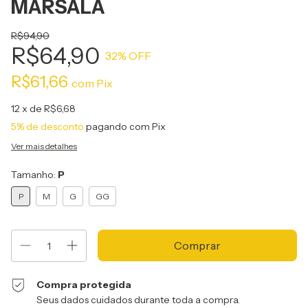
MARSALA
R$94,90
R$64,90
32
% OFF
R$61,66
com
Pix
12
x de
R$6,68
5% de desconto
pagando com Pix
Ver mais detalhes
Tamanho:
P
P
M
G
GG
Compra protegida
Seus dados cuidados durante toda a compra.