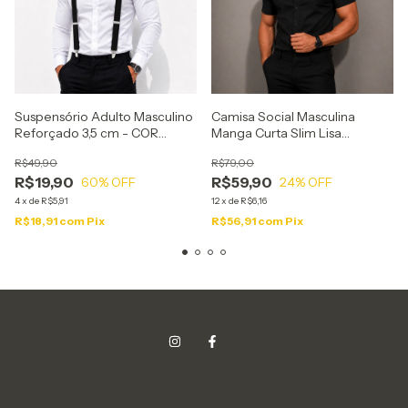
Suspensório Adulto Masculino
Camisa Social Masculina
Reforçado 3,5 cm - COR
Manga Curta Slim Lisa
PRETO
Camiseta Curta - PRETA
R$49,90
R$79,00
c/Marsala
R$19,90
R$59,90
60
% OFF
24
% OFF
4
x
de
R$5,91
12
x
de
R$6,16
R$18,91
com
Pix
R$56,91
com
Pix