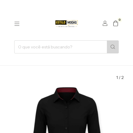
0
1
/
2