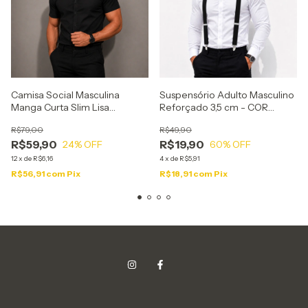
Camisa Social Masculina
Suspensório Adulto Masculino
Manga Curta Slim Lisa
Reforçado 3,5 cm - COR
Camiseta Curta - PRETA
PRETO
R$79,00
R$49,90
c/Marsala
R$59,90
R$19,90
24
% OFF
60
% OFF
12
x
de
R$6,16
4
x
de
R$5,91
R$56,91
com
Pix
R$18,91
com
Pix