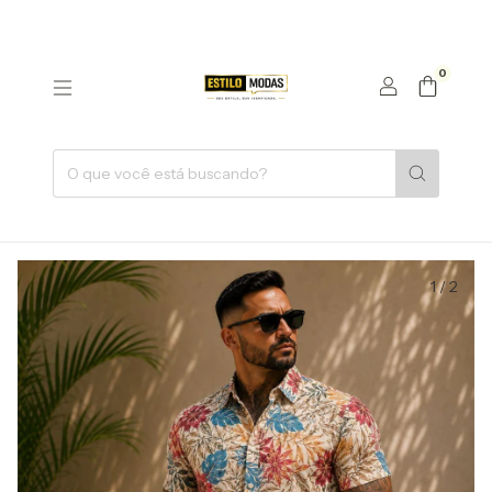
0
1
/
2