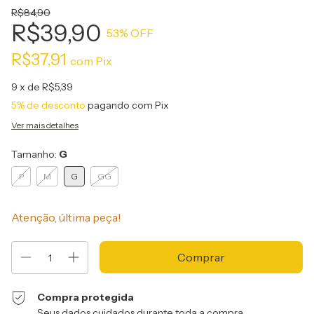
R$84,90
R$39,90
53
% OFF
R$37,91
com
Pix
9
x de
R$5,39
5% de desconto
pagando com Pix
Ver mais detalhes
Tamanho:
G
P
M
G
GG
Atenção, última peça!
Compra protegida
Seus dados cuidados durante toda a compra.