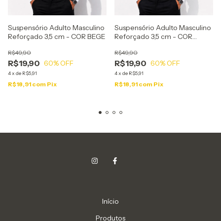
Suspensório Adulto Masculino
Suspensório Adulto Masculino
Reforçado 3,5 cm - COR BEGE
Reforçado 3,5 cm - COR
PRETO
R$49,90
R$49,90
R$19,90
R$19,90
60
% OFF
60
% OFF
4
x
de
R$5,91
4
x
de
R$5,91
R$18,91
com
Pix
R$18,91
com
Pix
Início
Produtos